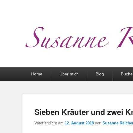
Hauptmenü
Home
Über mich
Blog
Büche
Sieben Kräuter und zwei 
Veröffentlicht am
12. August 2018
von
Susanne Reicher