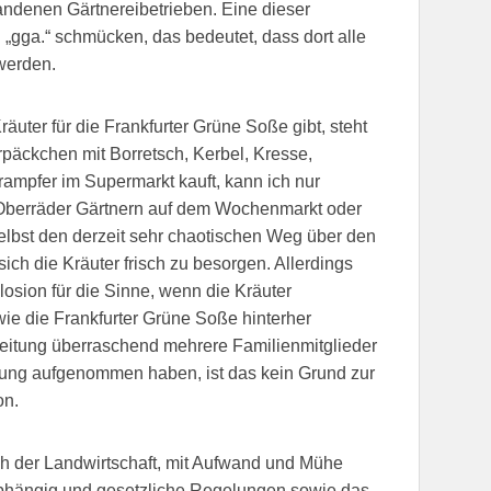
handenen Gärtnereibetrieben. Eine dieser
 „gga.“ schmücken, das bedeutet, dass dort alle
werden.
äuter für die Frankfurter Grüne Soße gibt, steht
rpäckchen mit Borretsch, Kerbel, Kresse,
rampfer im Supermarkt kauft, kann ich nur
n Oberräder Gärtnern auf dem Wochenmarkt oder
elbst den derzeit sehr chaotischen Weg über den
ich die Kräuter frisch zu besorgen. Allerdings
osion für die Sinne, wenn die Kräuter
 wie die Frankfurter Grüne Soße hinterher
reitung überraschend mehrere Familienmitglieder
terung aufgenommen haben, ist das kein Grund zur
on.
ich der Landwirtschaft, mit Aufwand und Mühe
rabhängig und gesetzliche Regelungen sowie das