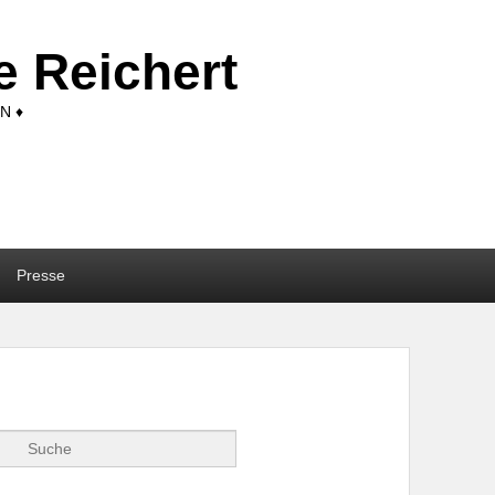
 Reichert
N ♦
Presse
Suche