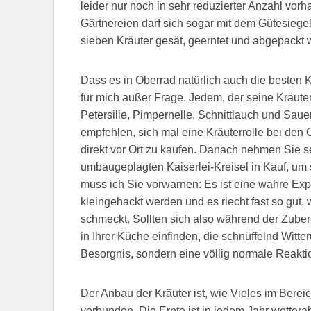
leider nur noch in sehr reduzierter Anzahl vor
Gärtnereien darf sich sogar mit dem Gütesiegel
sieben Kräuter gesät, geerntet und abgepackt 
Dass es in Oberrad natürlich auch die besten Kr
für mich außer Frage. Jedem, der seine Kräute
Petersilie, Pimpernelle, Schnittlauch und Saue
empfehlen, sich mal eine Kräuterrolle bei de
direkt vor Ort zu kaufen. Danach nehmen Sie s
umbaugeplagten Kaiserlei-Kreisel in Kauf, um s
muss ich Sie vorwarnen: Es ist eine wahre Expl
kleingehackt werden und es riecht fast so gut,
schmeckt. Sollten sich also während der Zube
in Ihrer Küche einfinden, die schnüffelnd Wit
Besorgnis, sondern eine völlig normale Reakti
Der Anbau der Kräuter ist, wie Vieles im Bere
verbunden. Die Ernte ist in jedem Jahr wette