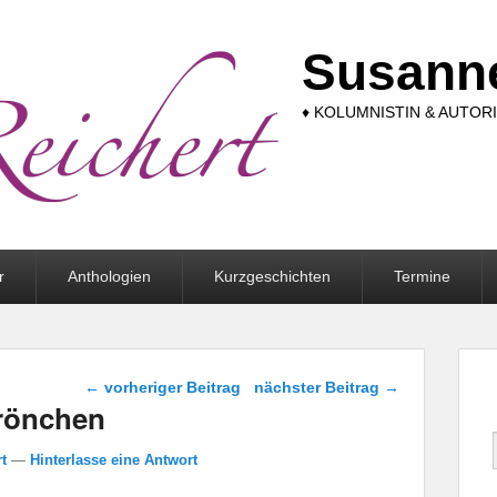
Susanne
♦ KOLUMNISTIN & AUTORI
r
Anthologien
Kurzgeschichten
Termine
Beitragsnavigation
←
vorheriger Beitrag
nächster Beitrag
→
Krönchen
t
—
Hinterlasse eine Antwort