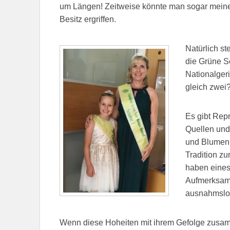
um Längen! Zeitweise könnte man sogar meinen
Besitz ergriffen.
Natürlich st
die Grüne S
Nationalger
gleich zwei
Es gibt Rep
Quellen und
und Blumen.
Tradition zu
haben eines
Aufmerksamk
ausnahmslos
Wenn diese Hoheiten mit ihrem Gefolge zusa