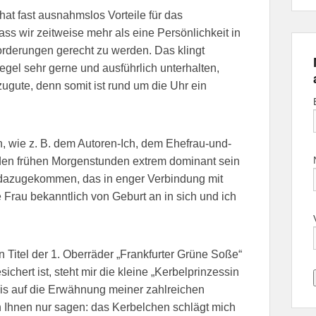
hat fast ausnahmslos Vorteile für das
ass wir zeitweise mehr als eine Persönlichkeit in
derungen gerecht zu werden. Das klingt
Regel sehr gerne und ausführlich unterhalten,
zugute, denn somit ist rund um die Uhr ein
, wie z. B. dem Autoren-Ich, dem Ehefrau-und-
n den frühen Morgenstunden extrem dominant sein
h dazugekommen, das in enger Verbindung mit
 Frau bekanntlich von Geburt an in sich und ich
n Titel der 1. Oberräder „Frankfurter Grüne Soße“
chert ist, steht mir die kleine „Kerbelprinzessin
gnis auf die Erwähnung meiner zahlreichen
h Ihnen nur sagen: das Kerbelchen schlägt mich