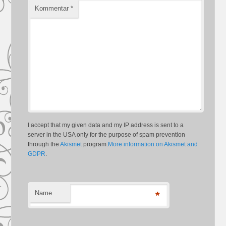
Kommentar
*
I accept that my given data and my IP address is sent to a
server in the USA only for the purpose of spam prevention
through the
Akismet
program.
More information on Akismet and
GDPR
.
Name
*