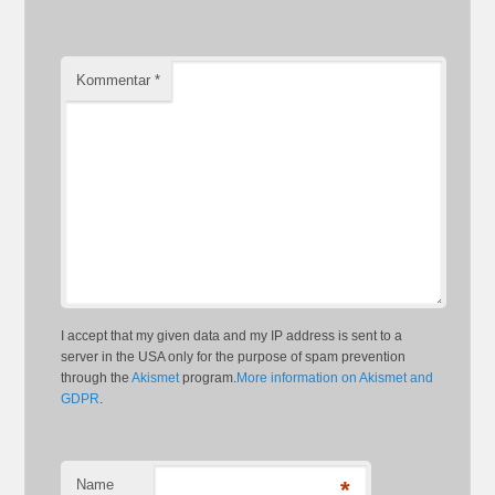
Kommentar
*
I accept that my given data and my IP address is sent to a
server in the USA only for the purpose of spam prevention
through the
Akismet
program.
More information on Akismet and
GDPR
.
Name
*