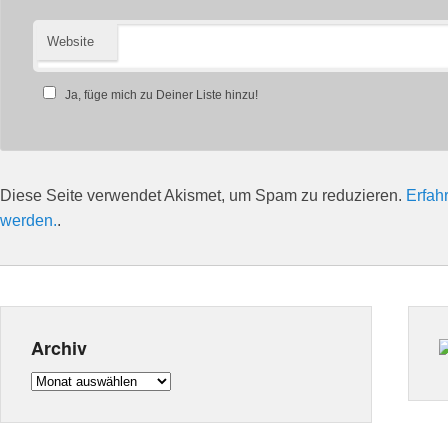
Website
Ja, füge mich zu Deiner Liste hinzu!
Diese Seite verwendet Akismet, um Spam zu reduzieren.
Erfah
werden.
.
Archiv
Archiv