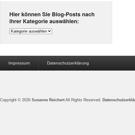
Hier können Sie Blog-Posts nach
ihrer Kategorie auswählen:
Hier
können
Sie
Blog-
Seitenfuß-
Posts
Impressum
Datenschutzerklärung
Menü
nach
ihrer
Kategorie
auswählen:
Copyright © 2026
Susanne Reichert
All Rights Reserved.
Datenschutzerklä