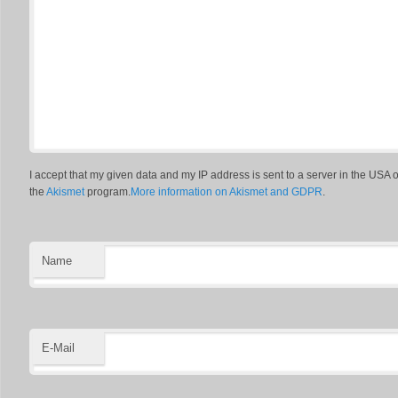
I accept that my given data and my IP address is sent to a server in the USA
the
Akismet
program.
More information on Akismet and GDPR
.
Name
E-Mail