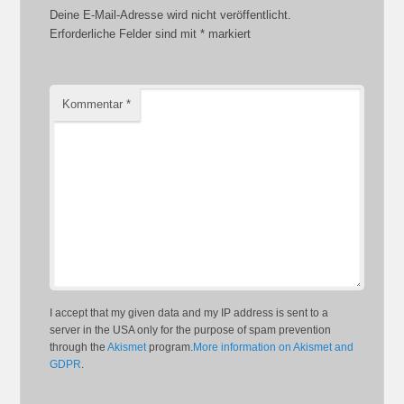
Deine E-Mail-Adresse wird nicht veröffentlicht.
Erforderliche Felder sind mit
*
markiert
Kommentar
*
I accept that my given data and my IP address is sent to a
server in the USA only for the purpose of spam prevention
through the
Akismet
program.
More information on Akismet and
GDPR
.