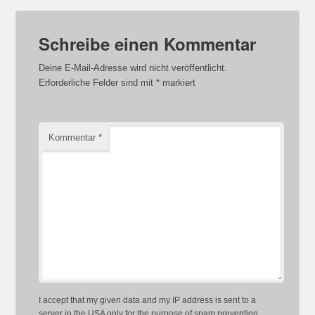
Schreibe einen Kommentar
Deine E-Mail-Adresse wird nicht veröffentlicht.
Erforderliche Felder sind mit
*
markiert
Kommentar
*
I accept that my given data and my IP address is sent to a
server in the USA only for the purpose of spam prevention